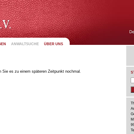
GEN
ANWALTSUCHE
ÜBER UNS
hen Sie es zu einem späteren Zeitpunkt nochmal.
S
T
A
G
M
9
Te