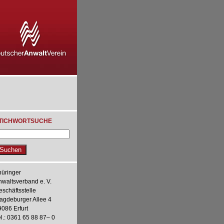
TICHWORTSUCHE
hüringer
nwaltsverband e. V.
eschäftsstelle
agdeburger Allee 4
9086 Erfurt
l.: 0361 65 88 87– 0